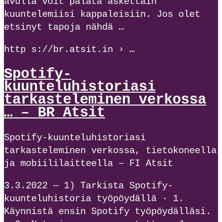
avulla voit palata äskettäin
kuuntelemiisi kappaleisiin. Jos olet
etsinyt tapoja nähdä …
http s://br.atsit.in › …
Spotify-
kuunteluhistoriasi
tarkasteleminen verkossa
… – BR Atsit
Spotify-kuunteluhistoriasi
tarkasteleminen verkossa, tietokoneella
ja mobiililaitteella – FI Atsit
3.3.2022 — 1) Tarkista Spotify-
kuunteluhistoria työpöydällä · 1.
Käynnistä ensin Spotify työpöydälläsi.