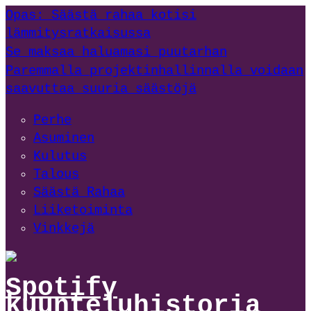
Opas: Säästä rahaa kotisi
lämmitysratkaisussa
Se maksaa haluamasi puutarhan
Paremmalla projektinhallinnalla voidaan
saavuttaa suuria säästöjä
Perhe
Asuminen
Kulutus
Talous
Säästä Rahaa
Liiketoiminta
Vinkkejä
Spotify
kuunteluhistoria