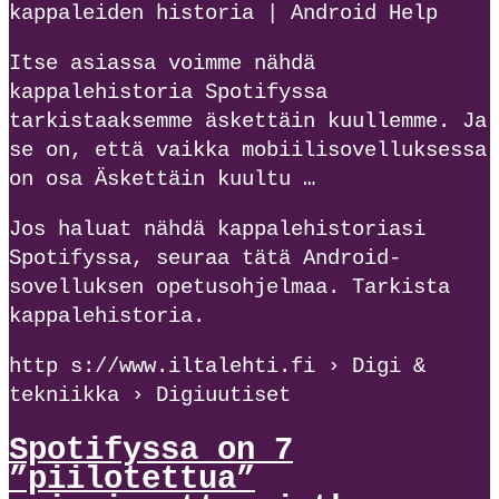
kappaleiden historia | Android Help
Itse asiassa voimme nähdä
kappalehistoria Spotifyssa
tarkistaaksemme äskettäin kuullemme. Ja
se on, että vaikka mobiilisovelluksessa
on osa Äskettäin kuultu …
Jos haluat nähdä kappalehistoriasi
Spotifyssa, seuraa tätä Android-
sovelluksen opetusohjelmaa. Tarkista
kappalehistoria.
http s://www.iltalehti.fi › Digi &
tekniikka › Digiuutiset
Spotifyssa on 7
”piilotettua”