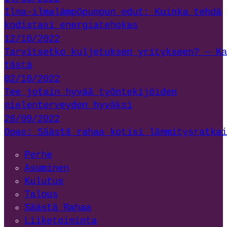
Ilma-ilmalämpöpumpun edut: Kuinka tehdä
kodistasi energiatehokas
12/10/2022
Tarvitsetko kuljetuksen yritykseen? – Ka
tästä
02/10/2022
Tee jotain hyvää työntekijöiden
mielenterveyden hyväksi
28/09/2022
Opas: Säästä rahaa kotisi lämmitysratkai
Perhe
Asuminen
Kulutus
Talous
Säästä Rahaa
Liiketoiminta