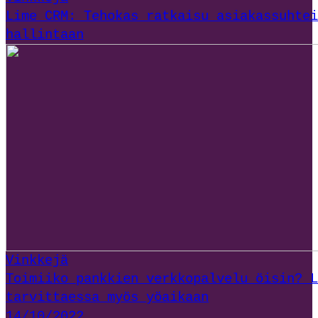
Lime CRM: Tehokas ratkaisu asiakassuhtei
hallintaan
Vinkkejä
Toimiiko pankkien verkkopalvelu öisin? L
tarvittaessa myös yöaikaan
14/10/2022