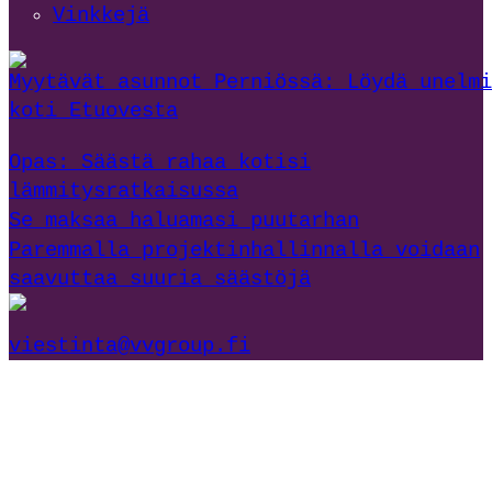
Vinkkejä
Myytävät asunnot Perniössä: Löydä unelmi
koti Etuovesta
Opas: Säästä rahaa kotisi
lämmitysratkaisussa
Se maksaa haluamasi puutarhan
Paremmalla projektinhallinnalla voidaan
saavuttaa suuria säästöjä
viestinta@vvgroup.fi