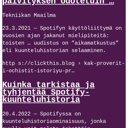
päivityksen odotetuin …
Tekniikan Maailma
23.3.2021 — Spotifyn käyttöliittymä on
vuosien ajan jakanut mielipiteitä:
toisten … uudistus on ”aikamatkustus”
eli kuunteluhistorian selaaminen.
http s://clickthis.blog › kak-proverit-
i-ochistit-istoriyu-pr…
Kuinka tarkistaa ja
tyhjentää Spotify-
kuunteluhistoria
20.4.2022 — Spotifyssa on
kuunteluhistoriaominaisuus, jonka