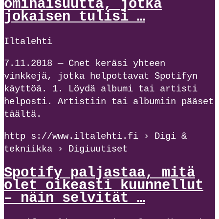
ominaisuutta, jotka
jokaisen tulisi …
Iltalehti
7.11.2018 — Cnet keräsi yhteen
vinkkejä, jotka helpottavat Spotifyn
käyttöä. 1. Löydä albumi tai artisti
helposti. Artistiin tai albumiin pääset
täältä.
http s://www.iltalehti.fi › Digi &
tekniikka › Digiuutiset
Spotify paljastaa, mitä
olet oikeasti kuunnellut
– näin selvität …