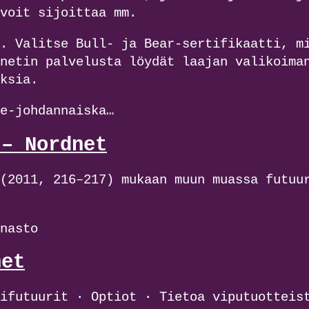
voit sijoittaa mm.
. Valitse Bull- ja Bear-sertifikaatti, m
netin palvelusta löydät laajan valikoima
ksia.
e-johdannaiska…
 – Nordnet
(2011, 216–217) mukaan muun muassa futuu
nasto
net
ifutuurit · Optiot · Tietoa viputuotteis