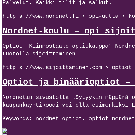
Palvelut. Kaikki tilit ja salkut.
http s://www.nordnet.fi › opi-uutta › ko
Nordnet-koulu – opi sijoi
Optiot. Kiinnostaako optiokauppa? Nordne
Luotolla sijoittaminen.
http s://www.sijoittaminen.com › optiot
Optiot ja binäärioptiot –
Nordnetin sivustolta löytyykin näppärä o
kaupankäyntikoodi voi olla esimerkiksi E
Keywords: nordnet optiot, optiot nordnet