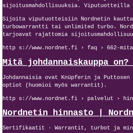
sijoitusmahdollisuuksia. Viputuotteilla 
Sijoita viputuotteisiin Nordnetin kautta
turbowarrantti tai unlimited turbo. Nord
tarjoavat rajattomia sijoitusmahdollisuu
http s://www.nordnet.fi › faq › 662-mita
Mitä johdannaiskauppa on?
Johdannaisia ovat Knüpferin ja Puttosen 
optiot (huomioi myös warrantit).
http s://www.nordnet.fi › palvelut › hin
Nordnetin hinnasto | Nord
Sertifikaatit · Warrantit, turbot ja min