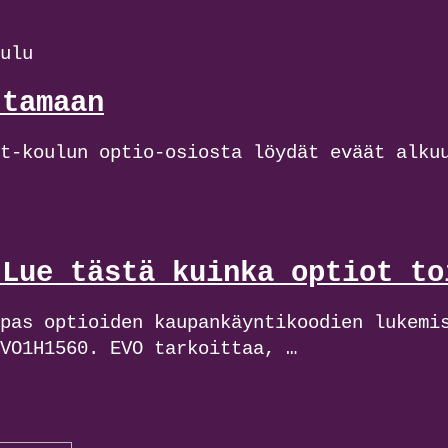
ulu
ttamaan
t-koulun optio-osiosta löydät eväät alku
 Lue tästä kuinka optiot to
pas optioiden kaupankäyntikoodien lukemi
VO1H1560. EVO tarkoittaa, …