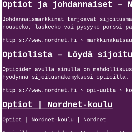
Optiot ja johdannaiset – 
Johdannaismarkkinat tarjoavat sijoitusma
nouseeko, laskeeko vai pysyykö pörssi pa
http s://www.nordnet.fi › markkinakatsau
Optiolista – Löydä sijoit
Optioiden avulla sinulla on mahdollisuus
Hyödynnä sijoitusnäkemyksesi optioilla.
http s://www.nordnet.fi › opi-uutta › ko
Optiot | Nordnet-koulu
Optiot | Nordnet-koulu | Nordnet