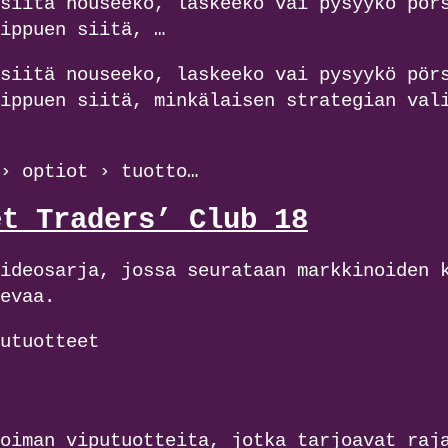
siitä nouseeko, laskeeko vai pysyykö pör
ippuen siitä, …
siitä nouseeko, laskeeko vai pysyykö pör
ippuen siitä, minkälaisen strategian val
› optiot › tuotto…
et Traders’ Club 18
ideosarja, jossa seurataan markkinoiden 
evaa.
utuotteet
oiman viputuotteita, jotka tarjoavat raj