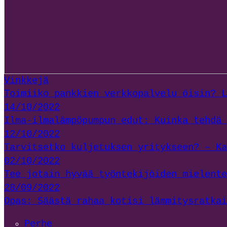
Vinkkejä
Toimiiko pankkien verkkopalvelu öisin? L
14/10/2022
Ilma-ilmalämpöpumpun edut: Kuinka tehdä 
12/10/2022
Tarvitsetko kuljetuksen yritykseen? – Ka
02/10/2022
Tee jotain hyvää työntekijöiden mielente
28/09/2022
Opas: Säästä rahaa kotisi lämmitysratkai
Perhe