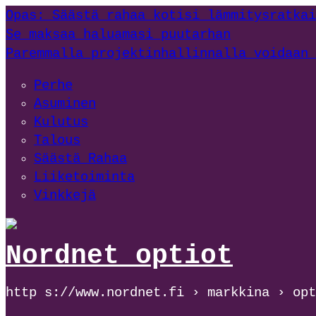
Opas: Säästä rahaa kotisi lämmitysratkai
Se maksaa haluamasi puutarhan
Paremmalla projektinhallinnalla voidaan 
Perhe
Asuminen
Kulutus
Talous
Säästä Rahaa
Liiketoiminta
Vinkkejä
Nordnet optiot
http s://www.nordnet.fi › markkina › opt