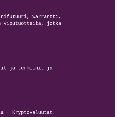
inifutuuri, warrantti,
n viputuotteita, jotka
rit ja termiinit ja
ta · Kryptovaluutat.