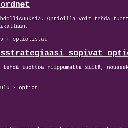
Nordnet
hdollisuuksia. Optioilla voit tehdä tuot
ikallaan.
s › optiolistat
usstrategiaasi sopivat opti
 tehdä tuottoa riippumatta siitä, nousee
ulu › optiot