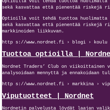
Optioilla voit tehdä tuottoa huolimatta 
sekä kasvattaa että pienentää riskejä ri
Optioilla voit tehdä tuottoa huolimatta 
sekä kasvattaa että pienentää riskejä ri
markkinoiden liikkuvan.
http s://www.nordnet.fi › blogi › koulu 
Tuottoa optioilla | Nordn
Nordnet Traders’ Club on viikoittainen v
analysoidaan mennyttä ja ennakoidaan tul
http s://www.nordnet.fi › markkina › vip
Viputuotteet | Nordnet
Nordnetin palvelusta löydät laajan valik