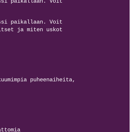
ssi paikallaan. Voit
ssi paikallaan. Voit
itset ja miten uskot
kuumimpia puheenaiheita,
attomia