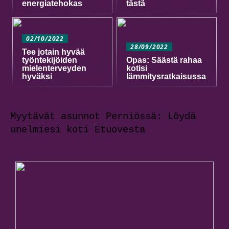
energiatehokas
tästä
02/10/2022
28/09/2022
Tee jotain hyvää
työntekijöiden
Opas: Säästä rahaa
mielenterveyden
kotisi
hyväksi
lämmitysratkaisussa
Myytävät asunnot Perniössä: Löydä
unelmiesi koti Etuovesta