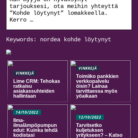
tarjouksesi, ota meihin yhteyttä
”Kohde löytynyt” lomakkeella.
Kerro …
Keywords: nordea kohde löytynyt
VINKKEJÄ
VINKKEJÄ
Toimiiko pankkien
Lime CRM: Tehokas
verkkopalvelu
ratkaisu
öisin? Lainaa
asiakassuhteiden
tarvittaessa myös
hallintaan
yöaikaan
14/10/2022
12/10/2022
Ilma-
ilmalämpöpumpun
Tarvitsetko
edut: Kuinka tehdä
kuljetuksen
kodistasi
yritykseen? – Katso