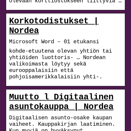
olevaan korttiostokseen liittyviä …
Korkotodistukset |
Nordea
Microsoft Word – 01 etukansi
kohde-etuutena olevan yhtiön tai
yhtiöiden luottoris- … Nordean
valikoimasta löytyy sekä
eurooppalaisiin että
pohjoisamerikkalaisiin yhti-.
Muutto l Digitaalinen
asuntokauppa | Nordea
Digitaalisen asunto-osake kaupan
vaiheet. Kauppakirjan laatiminen.
Kun myyjä on hyväksynyt