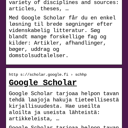
variety of disciplines and sources:
articles, theses, …
Med Google Scholar får du en enkel
løsning til brede søgninger efter
videnskabelig litteratur. Søg
blandt mange forskellige fag og
kilder: Artikler, afhandlinger,
bøger, uddrag og
domstolsudtalelser.
http s://scholar.google.fi › schhp
Google Scholar
Google Scholar tarjoaa helpon tavan
tehdä laajoja hakuja tieteellisestä
kirjallisuudesta. Hae useilta
aloilta ja useista lähteistä:
artikkeleista, …
Google Scholar tarjoaa helpon tavan