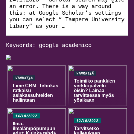
an error. There is a way around
this: at Google Scholar’s settings
you can select ” Tampere University
Libary” as your …
Keywords: google academico
VINKKEJÄ
VINKKEJÄ
Toimiiko pankkien
Lime CRM: Tehokas
verkkopalvelu
ratkaisu
öisin? Lainaa
asiakassuhteiden
tarvittaessa myös
hallintaan
yöaikaan
14/10/2022
12/10/2022
Ilma-
ilmalämpöpumpun
Tarvitsetko
edut: Kuinka tehdä
kuljetuksen