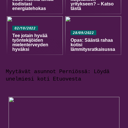
kodistasi
yritykseen? – Katso
energiatehokas
tästä
02/10/2022
28/09/2022
Tee jotain hyvää
työntekijöiden
Opas: Säästä rahaa
mielenterveyden
kotisi
hyväksi
lämmitysratkaisussa
Myytävät asunnot Perniössä: Löydä
unelmiesi koti Etuovesta